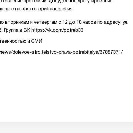
ставление претензий, досудебное урегулирование
я льготных категорий населения.
 вторникам и четвергам с 12 до 18 часов по адресу: ул.
. Группа в ВК https://vk.com/potreb33
ственностью и СМИ
istnews/dolevoe-stroitelstvo-prava-potrebitelya/67887371/